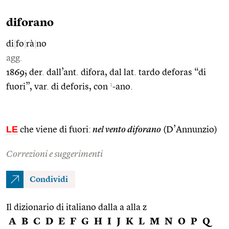
diforano
di
|
fo
|
rà
|
no
agg.
1869; der. dall’ant. difora, dal lat. tardo deforas “di
1
fuori”, var. di deforis, con
-ano.
LE
che viene di fuori:
nel vento diforano
(D’Annunzio)
Correzioni e suggerimenti
Condividi
Il dizionario di italiano dalla a alla z
A
B
C
D
E
F
G
H
I
J
K
L
M
N
O
P
Q