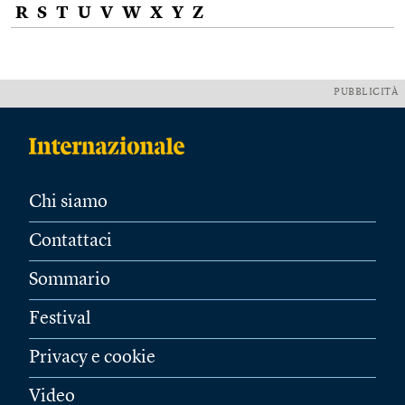
R
S
T
U
V
W
X
Y
Z
PUBBLICITÀ
Chi siamo
Contattaci
Sommario
Festival
Privacy e cookie
Video