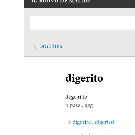
IL NUOVO DE MAURO
DIGERIRSI
digerito
di
|
ge
|
rì
|
to
p.pass., agg.
=>
digerire
,
digerirsi