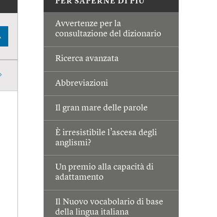
PER SAPERNE DI PIÙ
Avvertenze per la
consultazione del dizionario
A
Ricerca avanzata
Abbreviazioni
Il gran mare delle parole
È irresistibile l’ascesa degli
anglismi?
Un premio alla capacità di
adattamento
Il Nuovo vocabolario di base
della lingua italiana