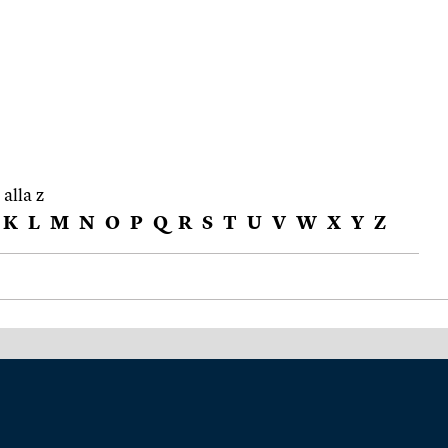
 alla z
K
L
M
N
O
P
Q
R
S
T
U
V
W
X
Y
Z