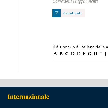
Correzioni e suggerimenti
Condividi
Il dizionario di italiano dalla a
A
B
C
D
E
F
G
H
I
J