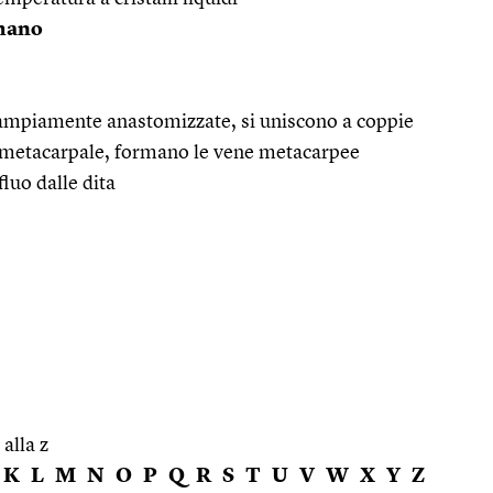
 mano
 ampiamente anastomizzate, si uniscono a coppie
termetacarpale, formano le vene metacarpee
fluo dalle dita
 alla z
K
L
M
N
O
P
Q
R
S
T
U
V
W
X
Y
Z