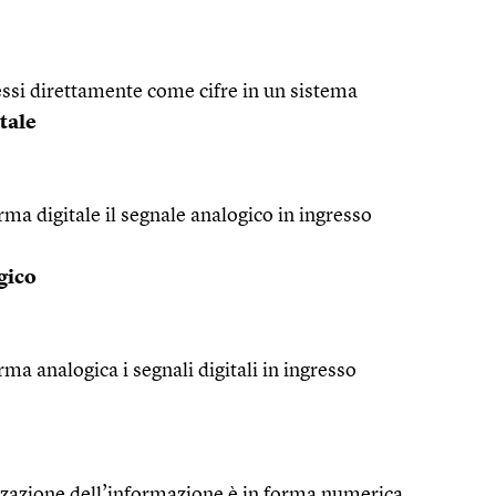
ssi direttamente come cifre in un sistema
tale
rma digitale il segnale analogico in ingresso
gico
rma analogica i segnali digitali in ingresso
lizzazione dell’informazione è in forma numerica