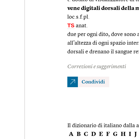
vene digitali dorsali della
loc.s.f.pl.
TS
anat.
due per ogni dito, dove sono
all'altezza di ogni spazio in
dorsali e drenano il sangue re
Correzioni e suggerimenti
Condividi
Il dizionario di italiano dalla a
A
B
C
D
E
F
G
H
I
J