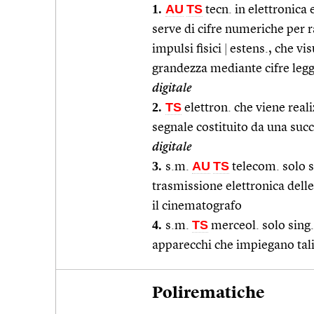
1.
AU
TS
tecn. in elettronica 
serve di cifre numeriche per 
impulsi fisici
|
estens., che vis
grandezza mediante cifre leggib
digitale
2.
TS
elettron. che viene real
segnale costituito da una suc
digitale
3.
AU
TS
s.m.
telecom. solo s
trasmissione elettronica delle
il cinematografo
4.
TS
s.m.
merceol. solo sing
apparecchi che impiegano tali
Polirematiche