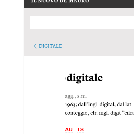
IL NUOVO DE MAURO
DIGITALE
digitale
3
agg., s.m.
1963; dall’ingl. digital, dal lat
conteggio, cfr. ingl. digit “cif
AU
TS
-