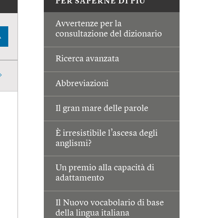
PER SAPERNE DI PIÙ
Avvertenze per la
consultazione del dizionario
A
Ricerca avanzata
Abbreviazioni
Il gran mare delle parole
È irresistibile l’ascesa degli
anglismi?
Un premio alla capacità di
adattamento
Il Nuovo vocabolario di base
della lingua italiana