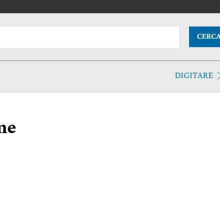
CERC
DIGITARE
one