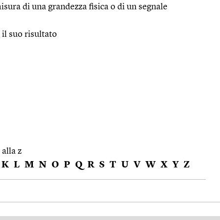
misura di una grandezza fisica o di un segnale
 il suo risultato
 alla z
K
L
M
N
O
P
Q
R
S
T
U
V
W
X
Y
Z