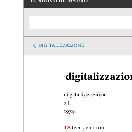
IL NUOVO DE MAURO
DIGITALIZZAZIONE
digitalizzazi
2
di
|
gi
|
ta
|
liẓ
|
ẓa
|
zió
|
ne
s.f.
1974;
TS
tecn., elettron.