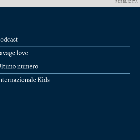
PUBBLICITÀ
odcast
avage love
ltimo numero
nternazionale Kids