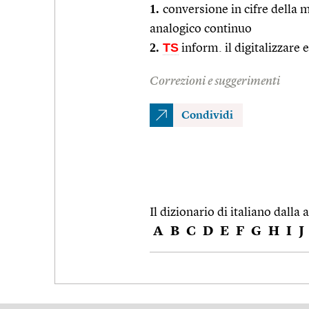
1.
conversione in cifre della 
analogico continuo
2.
TS
inform. il digitalizzare e
Correzioni e suggerimenti
Condividi
Il dizionario di italiano dalla a
A
B
C
D
E
F
G
H
I
J