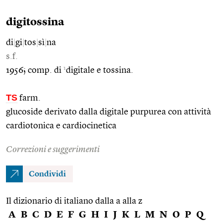
digitossina
di
|
gi
|
tos
|
sì
|
na
s.f.
1
1956; comp. di
digitale e tossina.
TS
farm.
glucoside derivato dalla digitale purpurea con attività
cardiotonica e cardiocinetica
Correzioni e suggerimenti
Condividi
Il dizionario di italiano dalla a alla z
A
B
C
D
E
F
G
H
I
J
K
L
M
N
O
P
Q