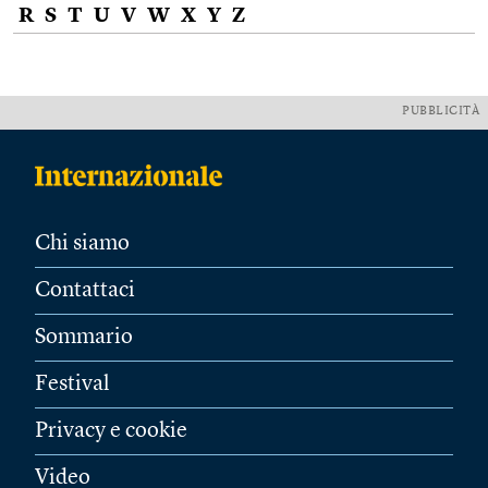
R
S
T
U
V
W
X
Y
Z
PUBBLICITÀ
Chi siamo
Contattaci
Sommario
Festival
Privacy e cookie
Video