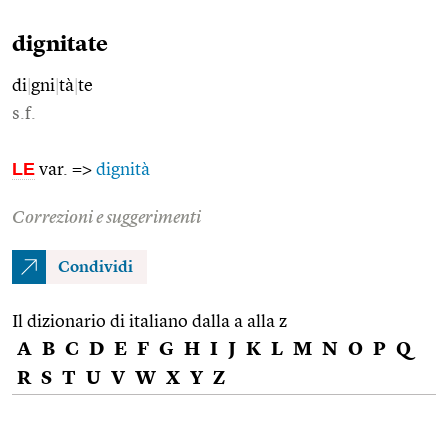
dignitate
di
|
gni
|
tà
|
te
s.f.
LE
var. =>
dignità
Correzioni e suggerimenti
Condividi
Il dizionario di italiano dalla a alla z
A
B
C
D
E
F
G
H
I
J
K
L
M
N
O
P
Q
R
S
T
U
V
W
X
Y
Z