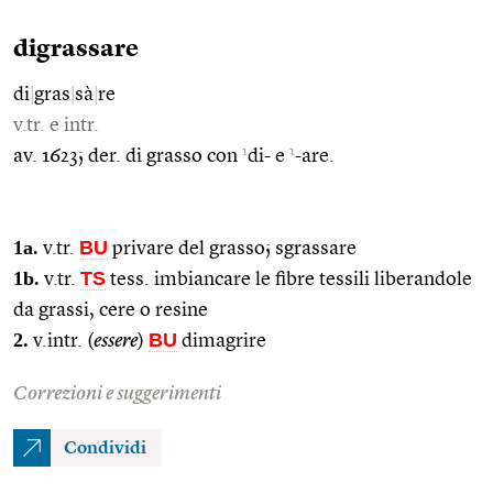
digrassare
di
|
gras
|
sà
|
re
v.tr. e intr.
1
1
av. 1623; der. di grasso con
di- e
-are.
1a.
BU
v.tr.
privare del grasso; sgrassare
1b.
TS
v.tr.
tess. imbiancare le fibre tessili liberandole
da grassi, cere o resine
2.
BU
v.intr. (
essere
)
dimagrire
Correzioni e suggerimenti
Condividi