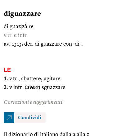
diguazzare
di
|
guaz
|
zà
|
re
v.tr. e intr.
1
av. 1313; der. di guazzare con
di-.
LE
1.
v.tr., sbattere, agitare
2.
v.intr. (
avere
) sguazzare
Correzioni e suggerimenti
Condividi
Il dizionario di italiano dalla a alla z