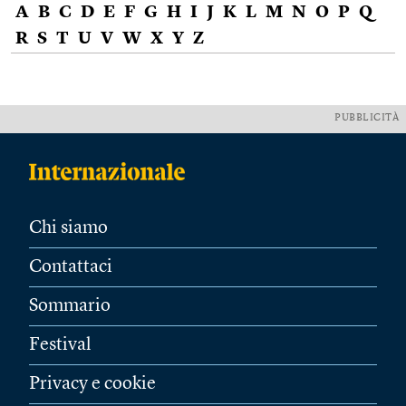
A
B
C
D
E
F
G
H
I
J
K
L
M
N
O
P
Q
R
S
T
U
V
W
X
Y
Z
PUBBLICITÀ
Chi siamo
Contattaci
Sommario
Festival
Privacy e cookie