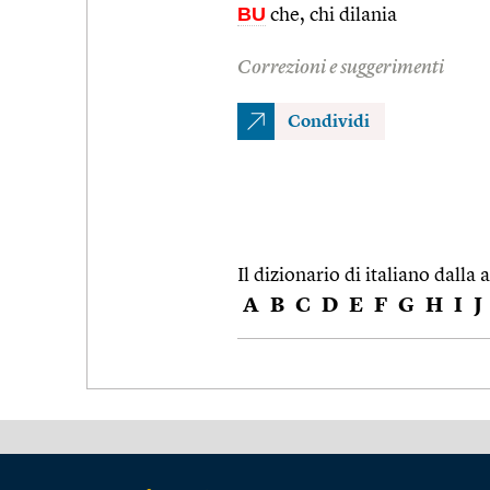
BU
che, chi dilania
Correzioni e suggerimenti
Condividi
Il dizionario di italiano dalla a
A
B
C
D
E
F
G
H
I
J