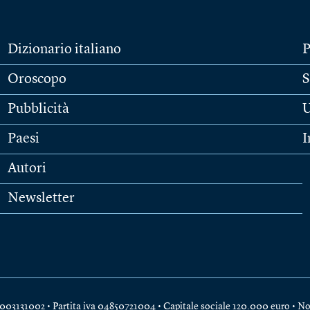
Dizionario italiano
P
Oroscopo
S
Pubblicità
U
Paesi
I
Autori
Newsletter
e 04003131002 • Partita iva 04850721004 • Capitale sociale 120.000 euro •
No