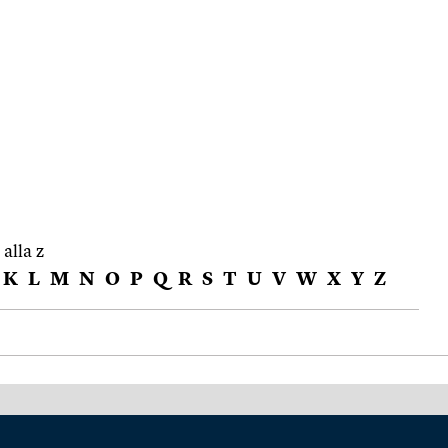
 alla z
K
L
M
N
O
P
Q
R
S
T
U
V
W
X
Y
Z