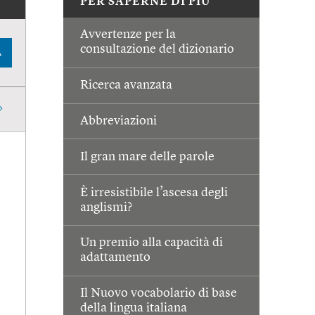
PER SAPERNE DI PIÙ
Avvertenze per la
consultazione del dizionario
A
Ricerca avanzata
Abbreviazioni
Il gran mare delle parole
È irresistibile l’ascesa degli
anglismi?
Un premio alla capacità di
adattamento
Il Nuovo vocabolario di base
della lingua italiana