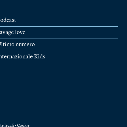
odcast
avage love
ltimo numero
nternazionale Kids
te legali
•
Cookie