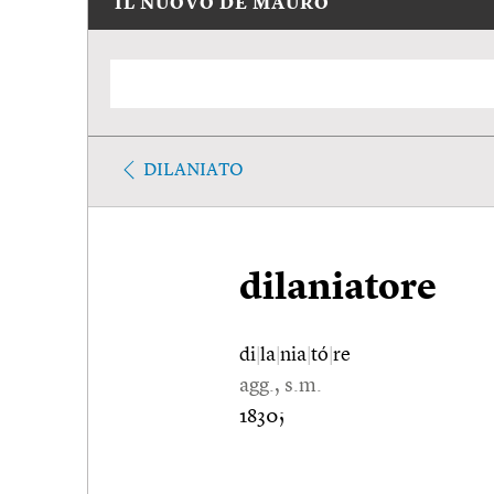
IL NUOVO DE MAURO
DILANIATO
dilaniatore
di
|
la
|
nia
|
tó
|
re
agg., s.m.
1830;