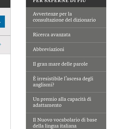
PER SAPERNE DI PIÙ
Avvertenze per la
consultazione del dizionario
A
Ricerca avanzata
Abbreviazioni
Il gran mare delle parole
È irresistibile l’ascesa degli
anglismi?
Un premio alla capacità di
adattamento
Il Nuovo vocabolario di base
della lingua italiana