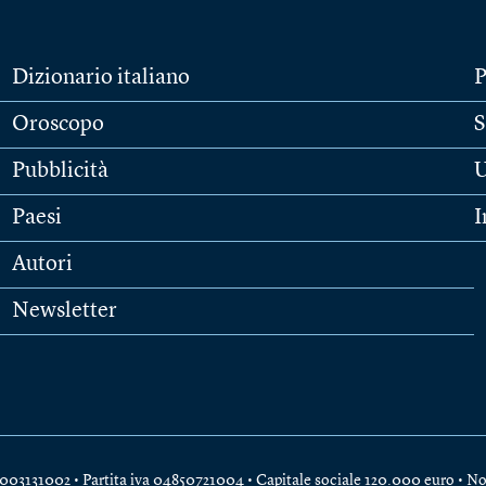
Dizionario italiano
P
Oroscopo
S
Pubblicità
U
Paesi
I
Autori
Newsletter
e 04003131002 • Partita iva 04850721004 • Capitale sociale 120.000 euro •
No