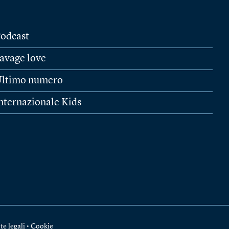
odcast
avage love
ltimo numero
nternazionale Kids
te legali
•
Cookie