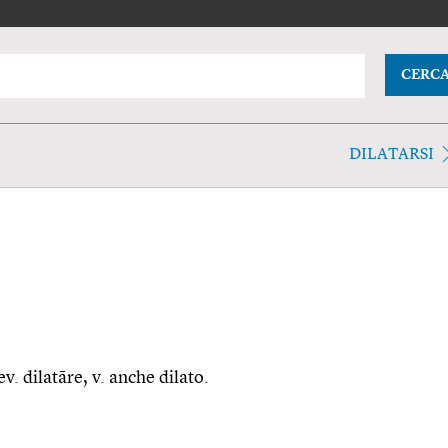
CERC
DILATARSI
v. dilatāre, v. anche dilato.