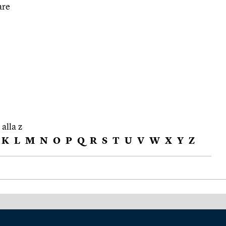
are
 alla z
K
L
M
N
O
P
Q
R
S
T
U
V
W
X
Y
Z