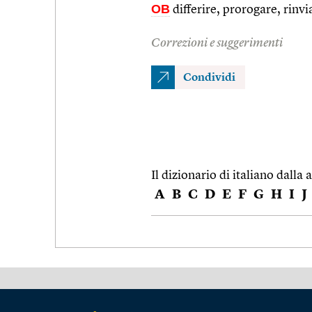
OB
differire, prorogare, rinvi
Correzioni e suggerimenti
Condividi
Il dizionario di italiano dalla a
A
B
C
D
E
F
G
H
I
J