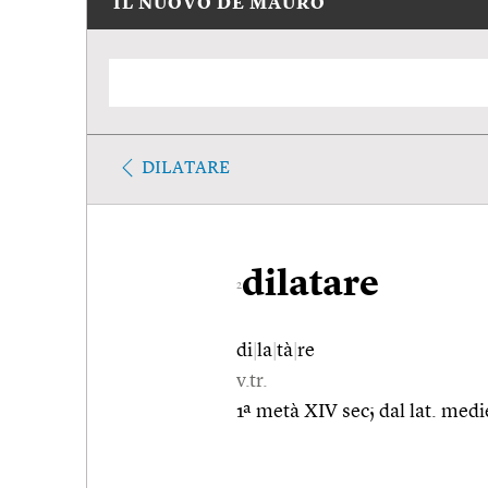
IL NUOVO DE MAURO
DILATARE
dilatare
2
di
|
la
|
tà
|
re
v.tr.
1ª metà XIV sec; dal lat. medie