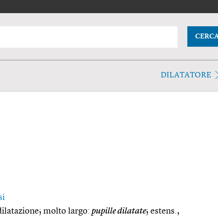
CERC
DILATATORE
si
ilatazione; molto largo:
pupille dilatate
; estens.,