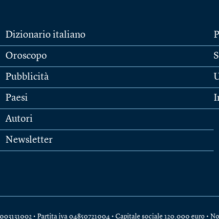
Dizionario italiano
P
Oroscopo
S
Pubblicità
U
Paesi
I
Autori
Newsletter
e 04003131002 • Partita iva 04850721004 • Capitale sociale 120.000 euro •
No