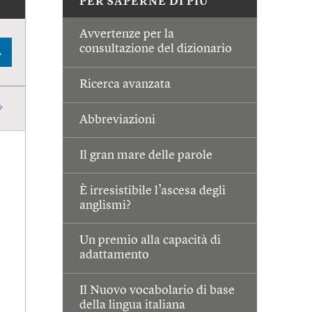
PER SAPERNE DI PIÙ
Avvertenze per la
consultazione del dizionario
A
Ricerca avanzata
Abbreviazioni
Il gran mare delle parole
È irresistibile l’ascesa degli
anglismi?
Un premio alla capacità di
adattamento
Il Nuovo vocabolario di base
della lingua italiana