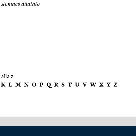
,
stomaco dilatato
 alla z
K
L
M
N
O
P
Q
R
S
T
U
V
W
X
Y
Z