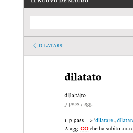
IL NUOVO DE MAURO
DILATARSI
dilatato
di
|
la
|
tà
|
to
p.pass., agg.
1
1. p.pass. =>
dilatare
,
dilatar
2.
CO
agg.
che ha subito una d