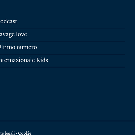
odcast
avage love
ltimo numero
nternazionale Kids
te legali
•
Cookie