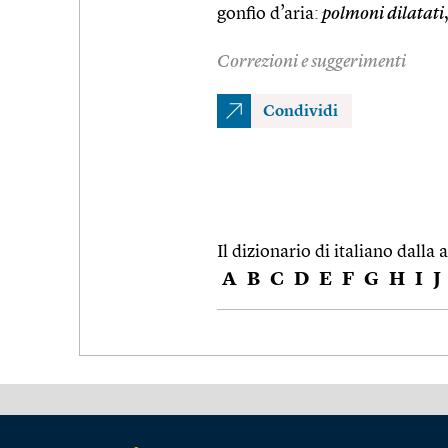
gonfio d’aria:
polmoni dilatati
Correzioni e suggerimenti
Condividi
Il dizionario di italiano dalla a
A
B
C
D
E
F
G
H
I
J