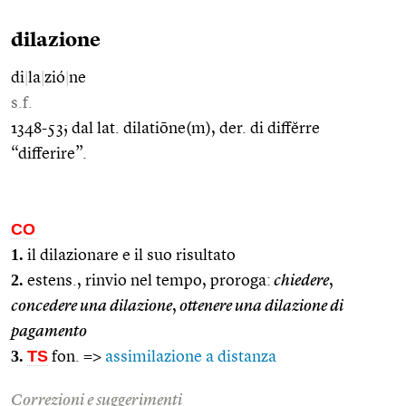
dilazione
di
|
la
|
zió
|
ne
s.f.
1348-53; dal lat. dilatiōne(m), der. di diffĕrre
“differire”.
CO
1.
il dilazionare e il suo risultato
2.
estens., rinvio nel tempo, proroga:
chiedere
,
concedere una dilazione
,
ottenere una dilazione di
pagamento
3.
TS
fon. =>
assimilazione a distanza
Correzioni e suggerimenti