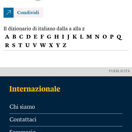
Condividi
Il dizionario di italiano dalla a alla z
A
B
C
D
E
F
G
H
I
J
K
L
M
N
O
P
Q
R
S
T
U
V
W
X
Y
Z
PUBBLICITÀ
Chi siamo
Contattaci