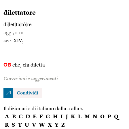
dilettatore
di
|
let
|
ta
|
tó
|
re
agg., s.m.
sec. XIV;
OB
che, chi diletta
Correzioni e suggerimenti
Condividi
Il dizionario di italiano dalla a alla z
A
B
C
D
E
F
G
H
I
J
K
L
M
N
O
P
Q
R
S
T
U
V
W
X
Y
Z