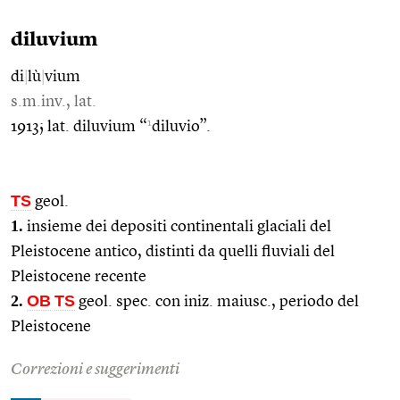
diluvium
di
|
lù
|
vium
s.m.inv., lat.
1
1913; lat. diluvium “
diluvio”.
TS
geol.
1.
insieme dei depositi continentali glaciali del
Pleistocene antico, distinti da quelli fluviali del
Pleistocene recente
2.
OB
TS
geol. spec. con iniz. maiusc., periodo del
Pleistocene
Correzioni e suggerimenti