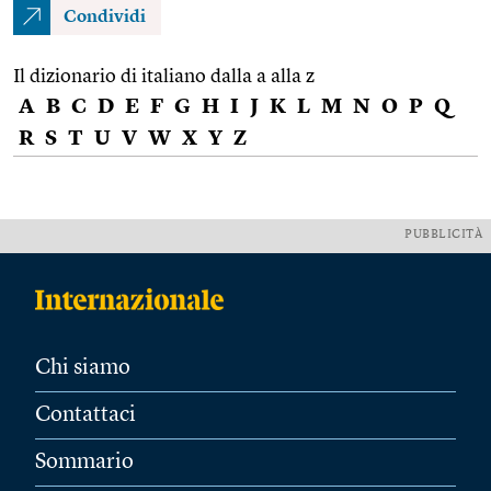
Condividi
Il dizionario di italiano dalla a alla z
A
B
C
D
E
F
G
H
I
J
K
L
M
N
O
P
Q
R
S
T
U
V
W
X
Y
Z
PUBBLICITÀ
Chi siamo
Contattaci
Sommario