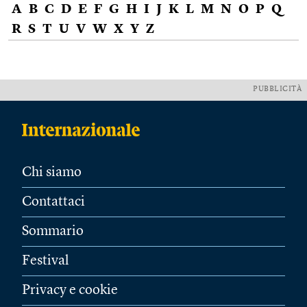
A
B
C
D
E
F
G
H
I
J
K
L
M
N
O
P
Q
R
S
T
U
V
W
X
Y
Z
PUBBLICITÀ
Chi siamo
Contattaci
Sommario
Festival
Privacy e cookie