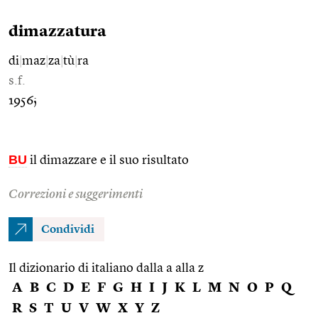
dimazzatura
di
|
maz
|
za
|
tù
|
ra
s.f.
1956;
BU
il dimazzare e il suo risultato
Correzioni e suggerimenti
Condividi
Il dizionario di italiano dalla a alla z
A
B
C
D
E
F
G
H
I
J
K
L
M
N
O
P
Q
R
S
T
U
V
W
X
Y
Z