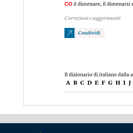
CO
il dimenare, il dimenarsi e
Correzioni e suggerimenti
Condividi
Il dizionario di italiano dalla a
A
B
C
D
E
F
G
H
I
J