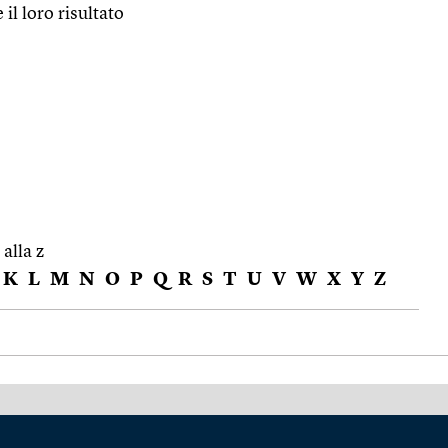
 il loro risultato
 alla z
K
L
M
N
O
P
Q
R
S
T
U
V
W
X
Y
Z