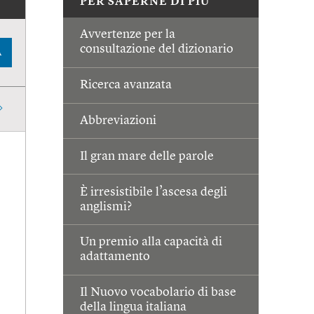
PER SAPERNE DI PIÙ
Avvertenze per la
consultazione del dizionario
A
Ricerca avanzata
Abbreviazioni
Il gran mare delle parole
È irresistibile l’ascesa degli
anglismi?
Un premio alla capacità di
adattamento
Il Nuovo vocabolario di base
della lingua italiana