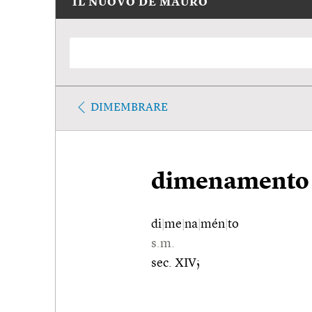
IL NUOVO DE MAURO
DIMEMBRARE
dimenamento
di
|
me
|
na
|
mén
|
to
s.m.
sec. XIV;