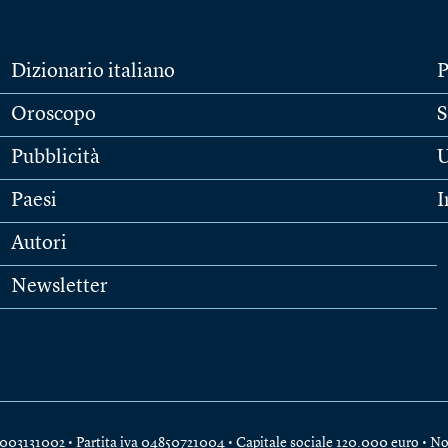
Dizionario italiano
P
Oroscopo
S
Pubblicità
U
Paesi
I
Autori
Newsletter
e 04003131002 • Partita iva 04850721004 • Capitale sociale 120.000 euro •
No