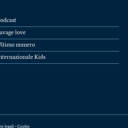
odcast
avage love
ltimo numero
nternazionale Kids
te legali
•
Cookie