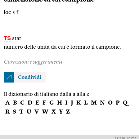
loc.s.f.
TS
stat.
numero delle unità da cui è formato il campione.
Correzioni e suggerimenti
Condividi
Il dizionario di italiano dalla a alla z
A
B
C
D
E
F
G
H
I
J
K
L
M
N
O
P
Q
R
S
T
U
V
W
X
Y
Z