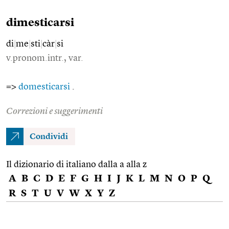
dimesticarsi
di
|
me
|
sti
|
càr
|
si
v.pronom.intr., var.
=>
domesticarsi
.
Correzioni e suggerimenti
Condividi
Il dizionario di italiano dalla a alla z
A
B
C
D
E
F
G
H
I
J
K
L
M
N
O
P
Q
R
S
T
U
V
W
X
Y
Z