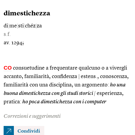
dimestichezza
di
|
me
|
sti
|
chéz
|
za
s.f.
av. 1294;
CO
consuetudine a frequentare qualcuno o a vivergli
accanto, familiarità, confidenza
|
estens., conoscenza,
familiarità con una disciplina, un argomento:
ho una
buona dimestichezza con gli studi storici
|
esperienza,
pratica:
ho poca dimestichezza con i computer
Correzioni e suggerimenti
Condividi