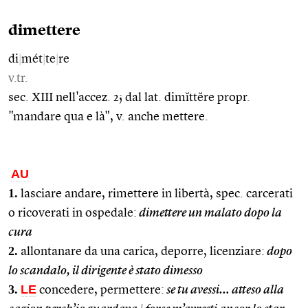
dimettere
di
|
mét
|
te
|
re
v.tr.
sec. XIII nell'accez. 2; dal lat. dimĭttĕre propr.
"mandare qua e là", v. anche mettere.
AU
1.
lasciare andare, rimettere in libertà, spec. carcerati
o ricoverati in ospedale:
dimettere un malato dopo la
cura
2.
allontanare da una carica, deporre, licenziare:
dopo
lo scandalo, il dirigente è stato dimesso
3.
LE
concedere, permettere:
se tu avessi… atteso alla