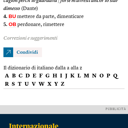
cagion perch’io guardava
|
forse m’avresti ancor lo star
dimesso
(Dante)
4.
BU
mettere da parte, dimenticare
5.
OB
perdonare, rimettere
Correzioni e suggerimenti
Condividi
Il dizionario di italiano dalla a alla z
A
B
C
D
E
F
G
H
I
J
K
L
M
N
O
P
Q
R
S
T
U
V
W
X
Y
Z
PUBBLICITÀ