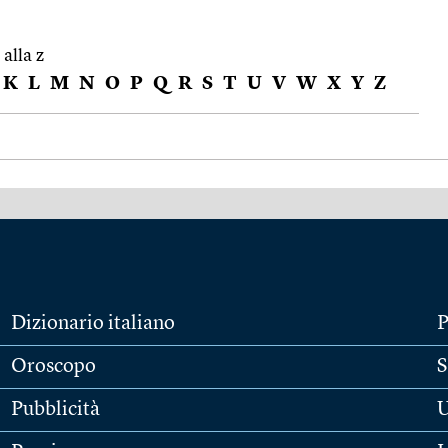
 alla z
K
L
M
N
O
P
Q
R
S
T
U
V
W
X
Y
Z
Dizionario italiano
P
Oroscopo
S
Pubblicità
U