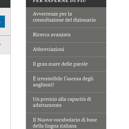
PER SAPERNE DI PIÙ
Avvertenze per la
consultazione del dizionario
A
Ricerca avanzata
Abbreviazioni
Il gran mare delle parole
È irresistibile l’ascesa degli
anglismi?
Un premio alla capacità di
adattamento
Il Nuovo vocabolario di base
della lingua italiana