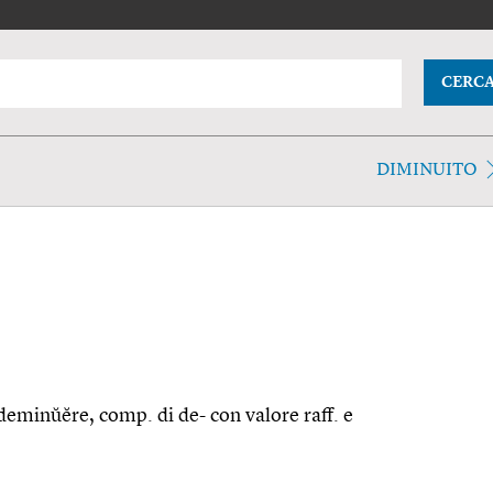
CERC
DIMINUITO
t. deminŭĕre, comp. di de- con valore raff. e