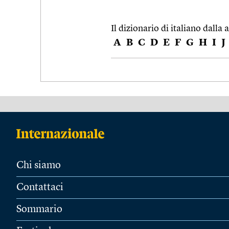
Il dizionario di italiano dalla a
A
B
C
D
E
F
G
H
I
J
Chi siamo
Contattaci
Sommario