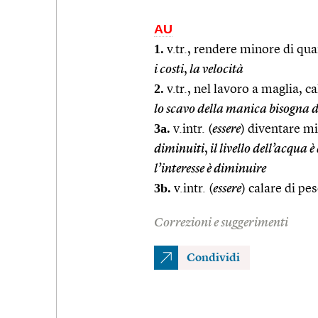
AU
1.
v.tr., rendere minore di qua
i costi
,
la velocità
2.
v.tr., nel lavoro a maglia, ca
lo scavo della manica bisogna 
3a.
v.intr. (
essere
) diventare mi
diminuiti
,
il livello dell’acqua 
l’interesse è diminuire
3b.
v.intr. (
essere
) calare di pe
Correzioni e suggerimenti
Condividi