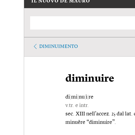
IL NUOVO DE MAURO
DIMINUIMENTO
diminuire
di
|
mi
|
nu
|
ì
|
re
v.tr. e intr.
sec. XIII nell'accez. 2; dal la
minuĕre “diminuire”.