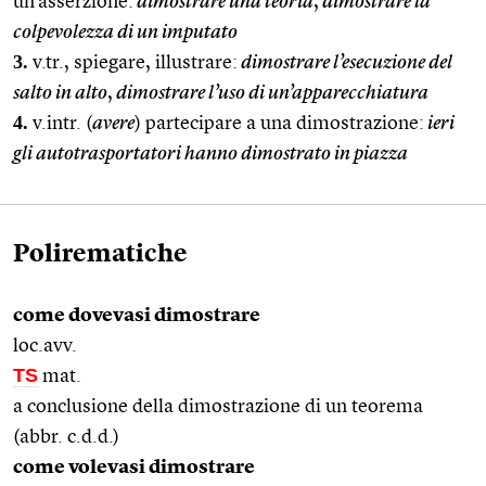
un’asserzione:
dimostrare una teoria
,
dimostrare la
colpevolezza di un imputato
3.
v.tr., spiegare, illustrare:
dimostrare l’esecuzione del
salto in alto
,
dimostrare l’uso di un’apparecchiatura
4.
v.intr. (
avere
) partecipare a una dimostrazione:
ieri
gli autotrasportatori hanno dimostrato in piazza
Polirematiche
come dovevasi dimostrare
loc.avv.
TS
mat.
a conclusione della dimostrazione di un teorema
(abbr. c.d.d.)
come volevasi dimostrare