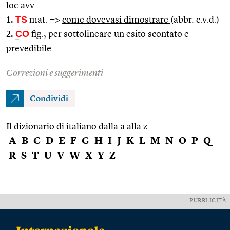
loc.avv.
1.
TS
mat. =>
come dovevasi dimostrare
(abbr. c.v.d.)
2.
CO
fig., per sottolineare un esito scontato e
prevedibile.
Correzioni e suggerimenti
Condividi
Il dizionario di italiano dalla a alla z
A
B
C
D
E
F
G
H
I
J
K
L
M
N
O
P
Q
R
S
T
U
V
W
X
Y
Z
PUBBLICITÀ