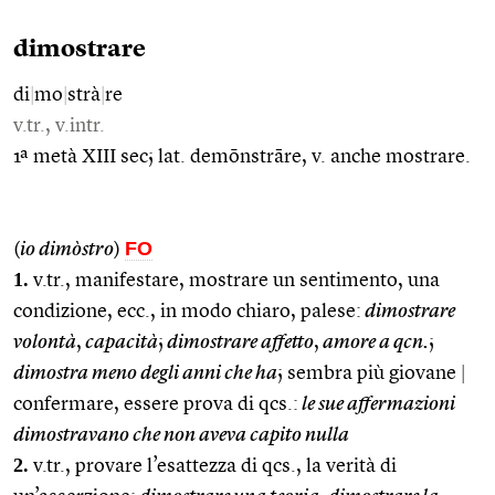
dimostrare
di
|
mo
|
strà
|
re
v.tr., v.intr.
1ª metà XIII sec; lat. demōnstrāre, v. anche mostrare.
FO
(
io dimòstro
)
1.
v.tr., manifestare, mostrare un sentimento, una
condizione, ecc., in modo chiaro, palese:
dimostrare
volontà
,
capacità
;
dimostrare affetto
,
amore a qcn.
;
dimostra meno degli anni che ha
; sembra più giovane
|
confermare, essere prova di qcs.:
le sue affermazioni
dimostravano che non aveva capito nulla
2.
v.tr., provare l’esattezza di qcs., la verità di