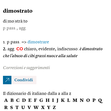
dimostrato
di
|
mo
|
strà
|
to
p.pass., agg.
1. p.pass. =>
dimostrare
2.
CO
agg.
chiaro, evidente, indiscusso:
è dimostrato
che l’abuso di cibi grassi nuoce alla salute
Correzioni e suggerimenti
Condividi
Il dizionario di italiano dalla a alla z
A
B
C
D
E
F
G
H
I
J
K
L
M
N
O
P
Q
R
S
T
U
V
W
X
Y
Z