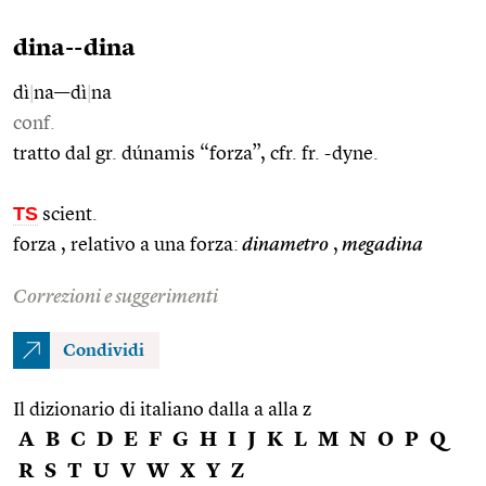
dina--dina
dì
|
na––dì
|
na
conf.
tratto dal gr. dúnamis “forza”, cfr. fr. -dyne.
TS
scient.
forza , relativo a una forza:
dinametro
,
megadina
Correzioni e suggerimenti
Condividi
Il dizionario di italiano dalla a alla z
A
B
C
D
E
F
G
H
I
J
K
L
M
N
O
P
Q
R
S
T
U
V
W
X
Y
Z