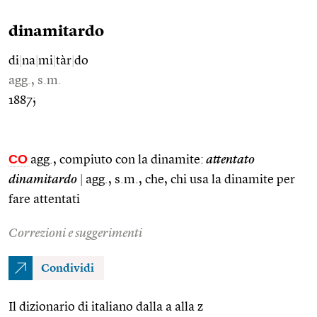
dinamitardo
di
|
na
|
mi
|
tàr
|
do
agg., s.m.
1887;
CO
agg., compiuto con la dinamite:
attentato
dinamitardo
|
agg., s.m., che, chi usa la dinamite per
fare attentati
Correzioni e suggerimenti
Condividi
Il dizionario di italiano dalla a alla z