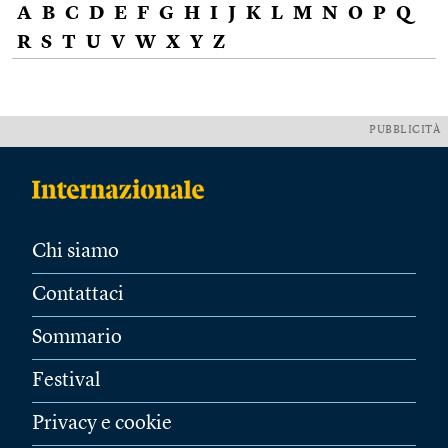
A
B
C
D
E
F
G
H
I
J
K
L
M
N
O
P
Q
R
S
T
U
V
W
X
Y
Z
PUBBLICITÀ
Chi siamo
Contattaci
Sommario
Festival
Privacy e cookie