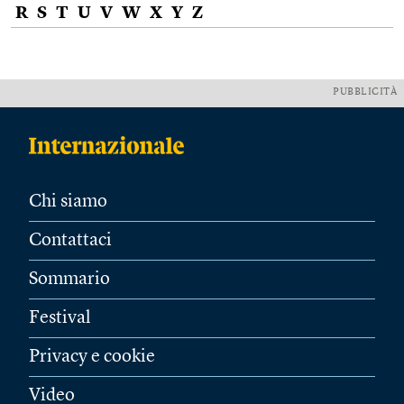
R
S
T
U
V
W
X
Y
Z
PUBBLICITÀ
Chi siamo
Contattaci
Sommario
Festival
Privacy e cookie
Video