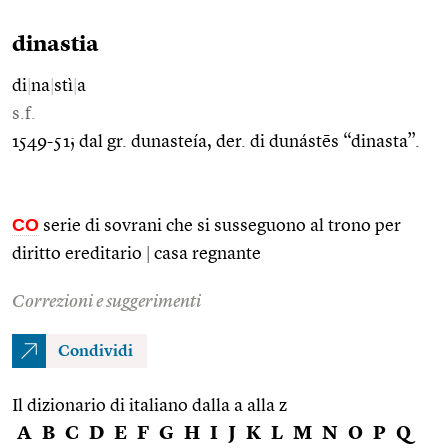
dinastia
di
|
na
|
stì
|
a
s.f.
1549-51; dal gr. dunasteía, der. di dunástēs “dinasta”.
CO
serie di sovrani che si susseguono al trono per
diritto ereditario
|
casa regnante
Correzioni e suggerimenti
Condividi
Il dizionario di italiano dalla a alla z
A
B
C
D
E
F
G
H
I
J
K
L
M
N
O
P
Q