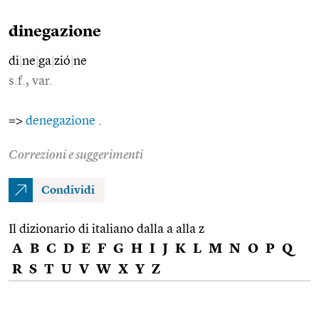
dinegazione
di
|
ne
|
ga
|
zió
|
ne
s.f., var.
=>
denegazione
.
Correzioni e suggerimenti
Condividi
Il dizionario di italiano dalla a alla z
A
B
C
D
E
F
G
H
I
J
K
L
M
N
O
P
Q
R
S
T
U
V
W
X
Y
Z