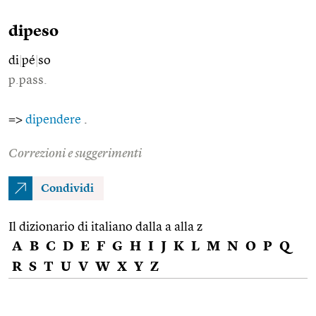
dipeso
di
|
pé
|
so
p.pass.
=>
dipendere
.
Correzioni e suggerimenti
Condividi
Il dizionario di italiano dalla a alla z
A
B
C
D
E
F
G
H
I
J
K
L
M
N
O
P
Q
R
S
T
U
V
W
X
Y
Z