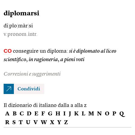
diplomarsi
di
|
plo
|
màr
|
si
v.pronom.intr.
CO
conseguire un diploma:
si è diplomato al liceo
scientifico
,
in ragioneria
,
a pieni voti
Correzioni e suggerimenti
Condividi
Il dizionario di italiano dalla a alla z
A
B
C
D
E
F
G
H
I
J
K
L
M
N
O
P
Q
R
S
T
U
V
W
X
Y
Z