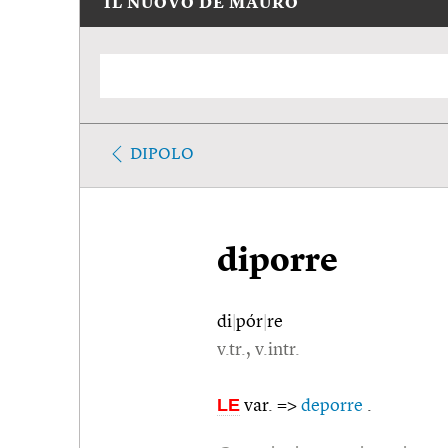
IL NUOVO DE MAURO
DIPOLO
diporre
di
|
pór
|
re
v.tr., v.intr.
LE
var. =>
deporre
.