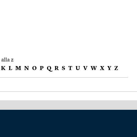
 alla z
K
L
M
N
O
P
Q
R
S
T
U
V
W
X
Y
Z