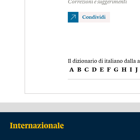
Correzioni e suggerimenti
Condividi
Il dizionario di italiano dalla a
A
B
C
D
E
F
G
H
I
J