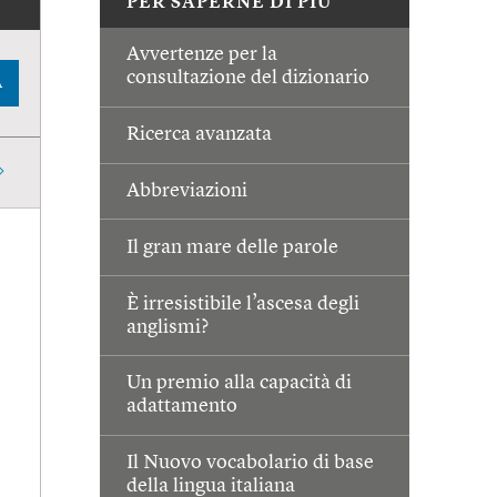
PER SAPERNE DI PIÙ
Avvertenze per la
consultazione del dizionario
A
Ricerca avanzata
Abbreviazioni
Il gran mare delle parole
È irresistibile l’ascesa degli
anglismi?
Un premio alla capacità di
adattamento
Il Nuovo vocabolario di base
della lingua italiana