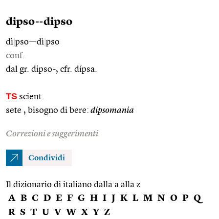
dipso--dipso
dì
|
pso––dì
|
pso
conf.
dal gr. dipso-, cfr. dípsa.
TS
scient.
sete , bisogno di bere:
dipsomania
Correzioni e suggerimenti
Condividi
Il dizionario di italiano dalla a alla z
A
B
C
D
E
F
G
H
I
J
K
L
M
N
O
P
Q
R
S
T
U
V
W
X
Y
Z