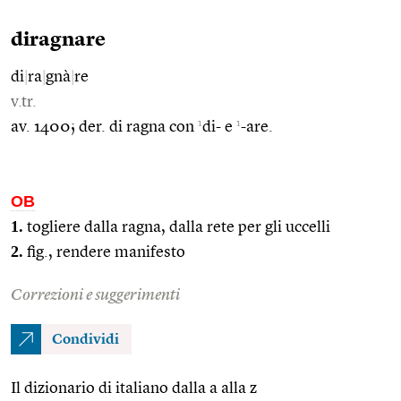
diragnare
di
|
ra
|
gnà
|
re
v.tr.
1
1
av. 1400; der. di ragna con
di- e
-are.
OB
1.
togliere dalla ragna, dalla rete per gli uccelli
2.
fig., rendere manifesto
Correzioni e suggerimenti
Condividi
Il dizionario di italiano dalla a alla z