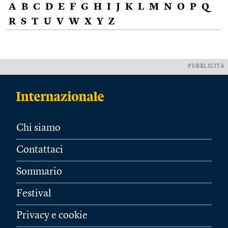
A
B
C
D
E
F
G
H
I
J
K
L
M
N
O
P
Q
R
S
T
U
V
W
X
Y
Z
PUBBLICITÀ
Chi siamo
Contattaci
Sommario
Festival
Privacy e cookie