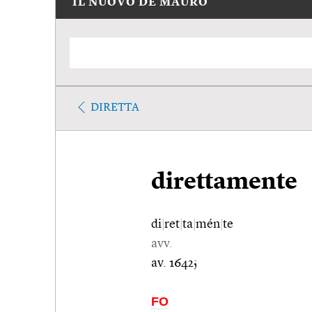
IL NUOVO DE MAURO
DIRETTA
direttamente
di
|
ret
|
ta
|
mén
|
te
avv.
av. 1642;
FO