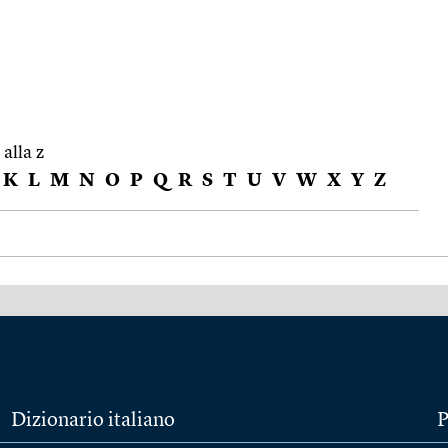
 alla z
K
L
M
N
O
P
Q
R
S
T
U
V
W
X
Y
Z
Dizionario italiano
P