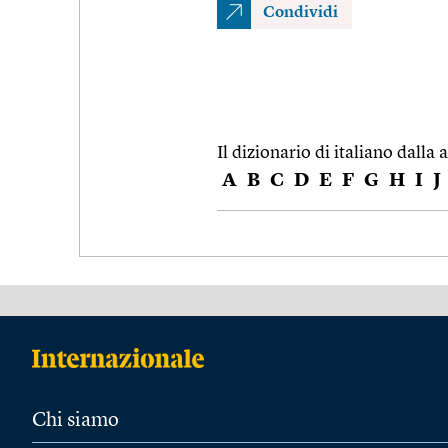
Condividi
Il dizionario di italiano dalla a
A
B
C
D
E
F
G
H
I
J
Chi siamo