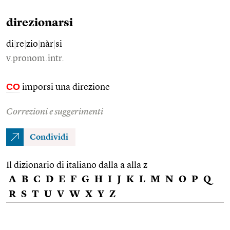
direzionarsi
di
|
re
|
zio
|
nàr
|
si
v.pronom.intr.
CO
imporsi una direzione
Correzioni e suggerimenti
Condividi
Il dizionario di italiano dalla a alla z
A
B
C
D
E
F
G
H
I
J
K
L
M
N
O
P
Q
R
S
T
U
V
W
X
Y
Z