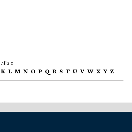
 alla z
K
L
M
N
O
P
Q
R
S
T
U
V
W
X
Y
Z