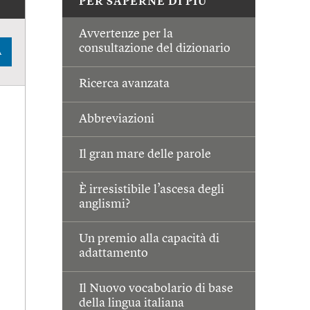
PER SAPERNE DI PIÙ
Avvertenze per la
consultazione del dizionario
A
Ricerca avanzata
Abbreviazioni
Il gran mare delle parole
È irresistibile l’ascesa degli
anglismi?
Un premio alla capacità di
adattamento
Il Nuovo vocabolario di base
della lingua italiana