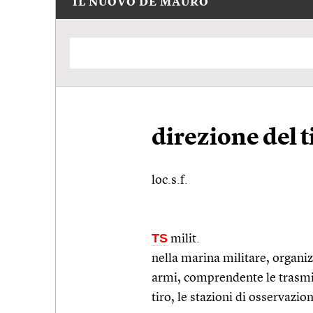
IL NUOVO DE MAURO
direzione del t
loc.s.f.
TS
milit.
nella marina militare, organizz
armi, comprendente le trasmiss
tiro, le stazioni di osservazio