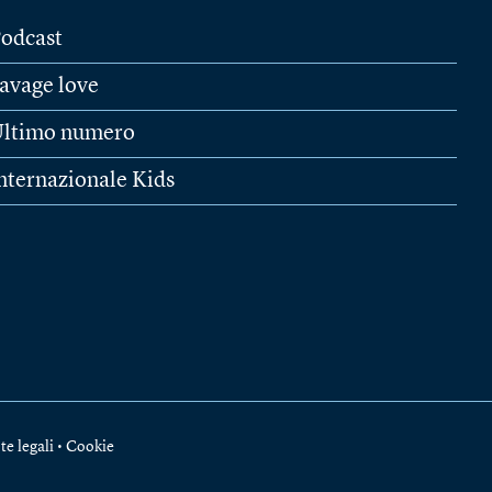
odcast
avage love
ltimo numero
nternazionale Kids
te legali
•
Cookie