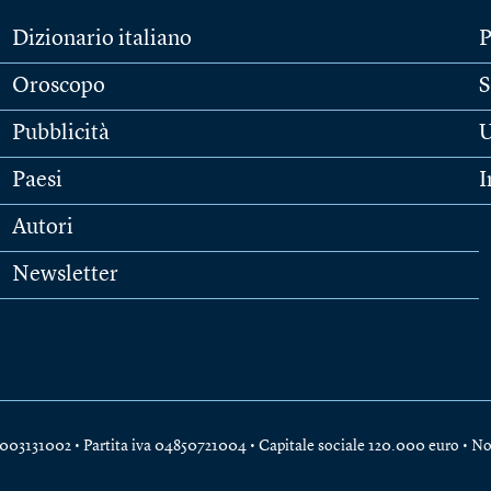
Dizionario italiano
P
Oroscopo
S
Pubblicità
U
Paesi
I
Autori
Newsletter
e 04003131002 • Partita iva 04850721004 • Capitale sociale 120.000 euro •
No