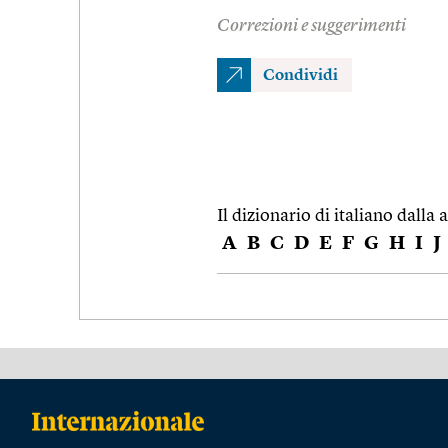
Correzioni e suggerimenti
Condividi
Il dizionario di italiano dalla a
A
B
C
D
E
F
G
H
I
J