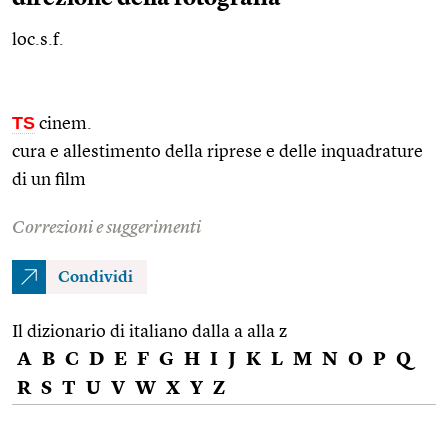
loc.s.f.
TS
cinem.
cura e allestimento della riprese e delle inquadrature
di un film
Correzioni e suggerimenti
Condividi
Il dizionario di italiano dalla a alla z
A
B
C
D
E
F
G
H
I
J
K
L
M
N
O
P
Q
R
S
T
U
V
W
X
Y
Z