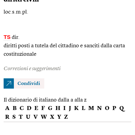
loc.s.m.pl.
TS
dir.
diritti posti a tutela del cittadino e sanciti dalla carta
costituzionale
Correzioni e suggerimenti
Condividi
Il dizionario di italiano dalla a alla z
A
B
C
D
E
F
G
H
I
J
K
L
M
N
O
P
Q
R
S
T
U
V
W
X
Y
Z