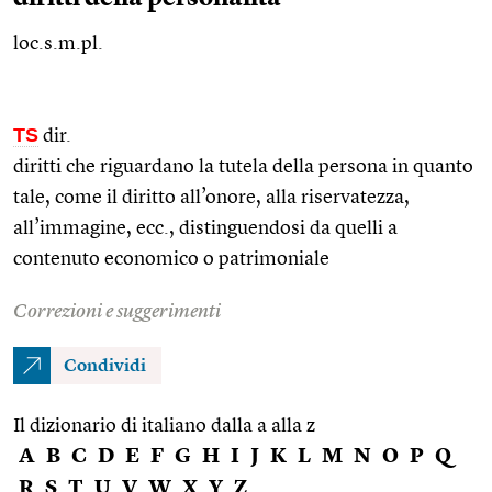
loc.s.m.pl.
TS
dir.
diritti che riguardano la tutela della persona in quanto
tale, come il diritto all’onore, alla riservatezza,
all’immagine,
ecc.
, distinguendosi da quelli a
contenuto economico o patrimoniale
Correzioni e suggerimenti
Condividi
Il dizionario di italiano dalla a alla z
A
B
C
D
E
F
G
H
I
J
K
L
M
N
O
P
Q
R
S
T
U
V
W
X
Y
Z