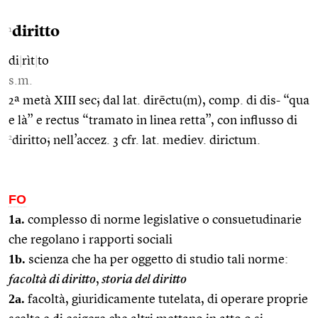
diritto
1
di
|
rìt
|
to
s.m.
2ª metà XIII sec; dal lat. dirēctu(m), comp. di dis- “qua
e là” e rectus “tramato in linea retta”, con influsso di
2
diritto; nell’accez. 3 cfr. lat. mediev. dirictum.
FO
1a.
complesso di norme legislative o consuetudinarie
che regolano i rapporti sociali
1b.
scienza che ha per oggetto di studio tali norme:
facoltà di diritto
,
storia del diritto
2a.
facoltà, giuridicamente tutelata, di operare proprie