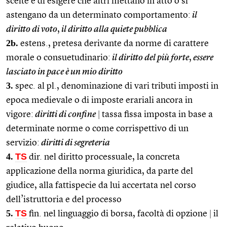
scelte e di esigere che altri mettano in atto o si
astengano da un determinato comportamento:
il
diritto di voto
,
il diritto alla quiete pubblica
2b.
estens., pretesa derivante da norme di carattere
morale o consuetudinario:
il diritto del più forte
,
essere
lasciato in pace è un mio diritto
3.
spec. al pl., denominazione di vari tributi imposti in
epoca medievale o di imposte erariali ancora in
vigore:
diritti di confine
|
tassa fissa imposta in base a
determinate norme o come corrispettivo di un
servizio:
diritti di segreteria
4.
TS
dir. nel diritto processuale, la concreta
applicazione della norma giuridica, da parte del
giudice, alla fattispecie da lui accertata nel corso
dell’istruttoria e del processo
5.
TS
fin. nel linguaggio di borsa, facoltà di opzione
|
il