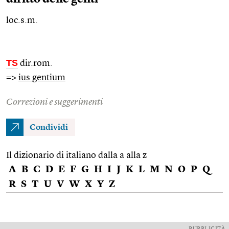
loc.s.m.
TS
dir.rom.
=>
ius gentium
Correzioni e suggerimenti
Condividi
Il dizionario di italiano dalla a alla z
A
B
C
D
E
F
G
H
I
J
K
L
M
N
O
P
Q
R
S
T
U
V
W
X
Y
Z