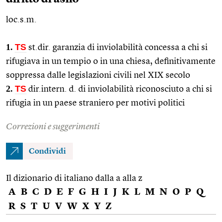
loc.s.m.
1.
TS
st.dir.
garanzia di inviolabilità concessa a chi si
rifugiava in un tempio o in una chiesa, definitivamente
soppressa dalle legislazioni civili nel XIX secolo
2.
TS
dir.intern.
d. di inviolabilità riconosciuto a chi si
rifugia in un paese straniero per motivi politici
Correzioni e suggerimenti
Condividi
Il dizionario di italiano dalla a alla z
A
B
C
D
E
F
G
H
I
J
K
L
M
N
O
P
Q
R
S
T
U
V
W
X
Y
Z