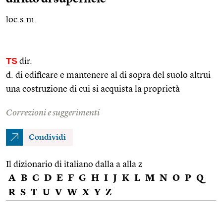
loc.s.m.
TS
dir.
d. di edificare e mantenere al di sopra del suolo altrui
una costruzione di cui si acquista la proprietà
Correzioni e suggerimenti
Condividi
Il dizionario di italiano dalla a alla z
A
B
C
D
E
F
G
H
I
J
K
L
M
N
O
P
Q
R
S
T
U
V
W
X
Y
Z