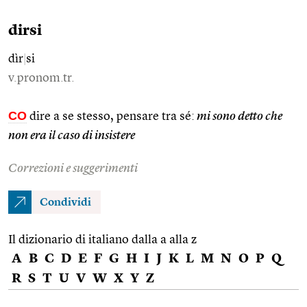
dirsi
dìr
|
si
v.pronom.tr.
CO
dire a se stesso, pensare tra sé:
mi sono detto che
non era il caso di insistere
Correzioni e suggerimenti
Condividi
Il dizionario di italiano dalla a alla z
A
B
C
D
E
F
G
H
I
J
K
L
M
N
O
P
Q
R
S
T
U
V
W
X
Y
Z