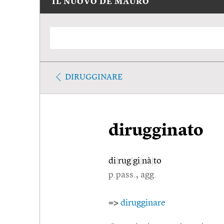
IL NUOVO DE MAURO
DIRUGGINARE
dirugginato
di
|
rug
|
gi
|
nà
|
to
p.pass., agg.
=>
dirugginare