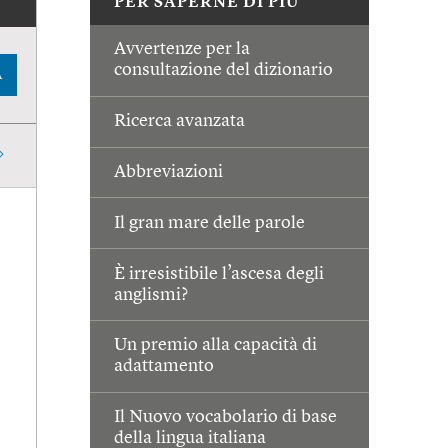
PER SAPERNE DI PIÙ
Avvertenze per la
consultazione del dizionario
A
Ricerca avanzata
Abbreviazioni
Il gran mare delle parole
È irresistibile l’ascesa degli
anglismi?
Un premio alla capacità di
adattamento
Il Nuovo vocabolario di base
della lingua italiana