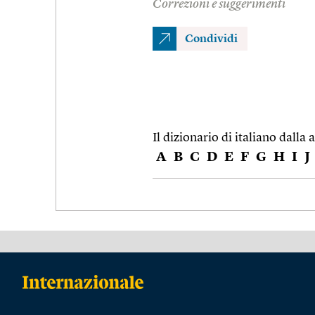
Correzioni e suggerimenti
Condividi
Il dizionario di italiano dalla a
A
B
C
D
E
F
G
H
I
J