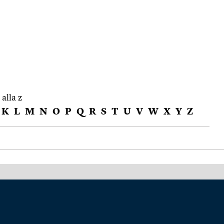
 alla z
K
L
M
N
O
P
Q
R
S
T
U
V
W
X
Y
Z