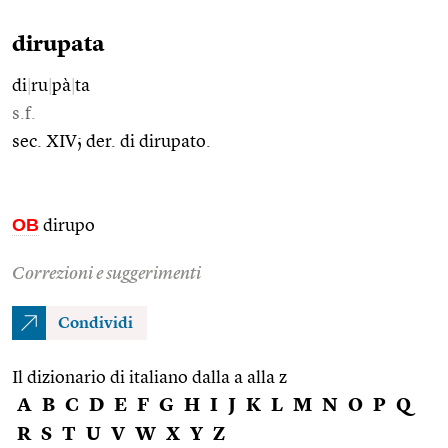
dirupata
di
|
ru
|
pà
|
ta
s.f.
sec. XIV; der. di dirupato.
OB
dirupo
Correzioni e suggerimenti
Condividi
Il dizionario di italiano dalla a alla z
A
B
C
D
E
F
G
H
I
J
K
L
M
N
O
P
Q
R
S
T
U
V
W
X
Y
Z