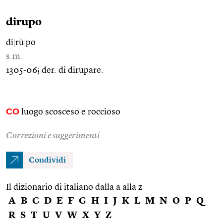
dirupo
di
|
rù
|
po
s.m.
1305-06; der. di dirupare.
CO
luogo scosceso e roccioso
Correzioni e suggerimenti
Condividi
Il dizionario di italiano dalla a alla z
A
B
C
D
E
F
G
H
I
J
K
L
M
N
O
P
Q
R
S
T
U
V
W
X
Y
Z