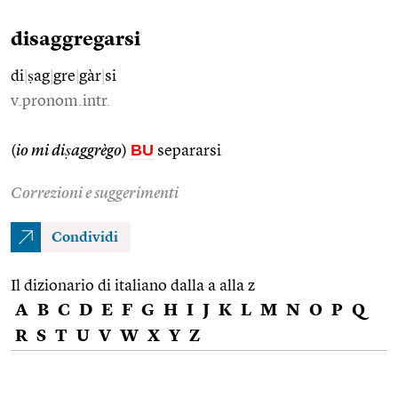
disaggregarsi
di
|
ṣag
|
gre
|
gàr
|
si
v.pronom.intr.
BU
(
io mi diṣaggrègo
)
separarsi
Correzioni e suggerimenti
Condividi
Il dizionario di italiano dalla a alla z
A
B
C
D
E
F
G
H
I
J
K
L
M
N
O
P
Q
R
S
T
U
V
W
X
Y
Z