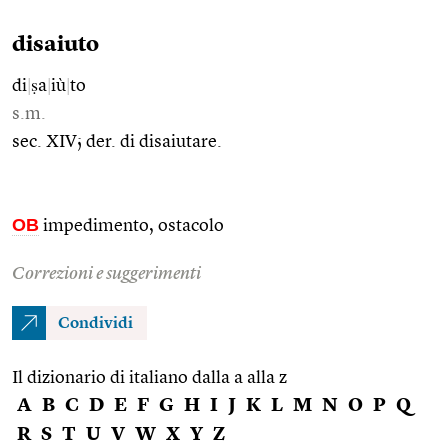
disaiuto
di
|
ṣa
|
iù
|
to
s.m.
sec. XIV; der. di disaiutare.
OB
impedimento, ostacolo
Correzioni e suggerimenti
Condividi
Il dizionario di italiano dalla a alla z
A
B
C
D
E
F
G
H
I
J
K
L
M
N
O
P
Q
R
S
T
U
V
W
X
Y
Z