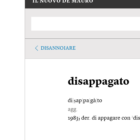
IL NUOVO DE MAURO
DISANNOIARE
disappagato
di
|
ṣap
|
pa
|
gà
|
to
agg.
2
1983; der. di appagare con
di