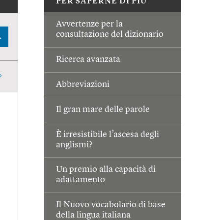
PER SAPERNE DI PIÙ
Avvertenze per la
consultazione del dizionario
A
Ricerca avanzata
Abbreviazioni
Il gran mare delle parole
È irresistibile l’ascesa degli
anglismi?
Un premio alla capacità di
adattamento
Il Nuovo vocabolario di base
della lingua italiana