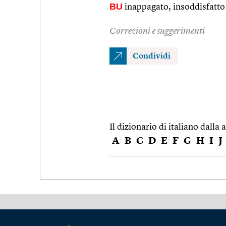
BU
inappagato, insoddisfatto
Correzioni e suggerimenti
Condividi
Il dizionario di italiano dalla a
A
B
C
D
E
F
G
H
I
J