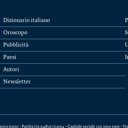
Dizionario italiano
P
Oroscopo
S
Pubblicità
U
Paesi
I
Autori
Newsletter
e 04003131002 • Partita iva 04850721004 • Capitale sociale 120.000 euro •
No