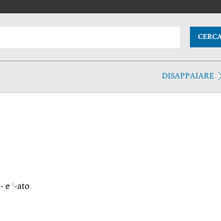
CERC
DISAPPAIARE
1
s- e
-ato.